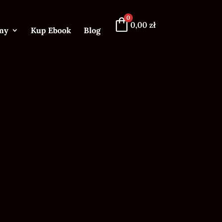
0
0,00
zł
my
Kup Ebook
Blog