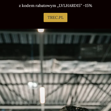
z kodem rabatowym „LVLHARD15” -15%
TREC.PL