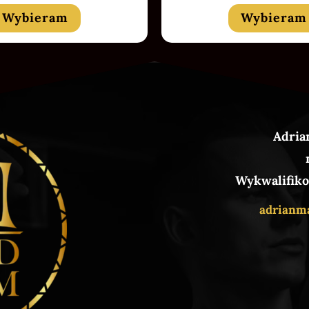
Wybieram
Wybieram
Adria
Wykwalifiko
adrianm