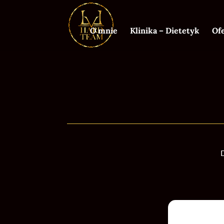
O mnie
Klinika – Dietetyk
Of
D