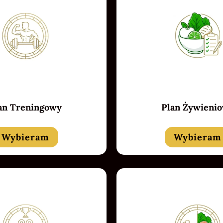
an Treningowy
Plan Żywieni
Wybieram
Wybieram
Badget Text