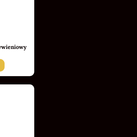
ywieniowy
Badget Text