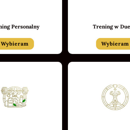
ning Personalny
Trening w Due
Wybieram
Wybieram
Badget Text