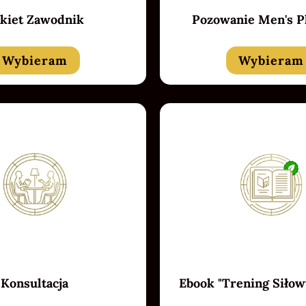
kiet Zawodnik
Pozowanie Men's P
Wybieram
Wybieram
Badget Text
Konsultacja
Ebook "Trening Siłow