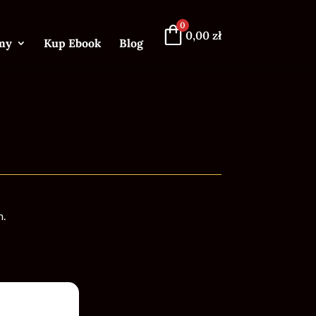
0
0,00
zł
my
Kup Ebook
Blog
m.