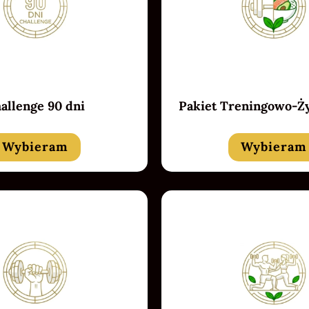
allenge 90 dni
Pakiet Treningowo-Ż
Wybieram
Wybieram
Badget Text