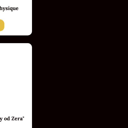
hysique
Badget Text
y od Zera"