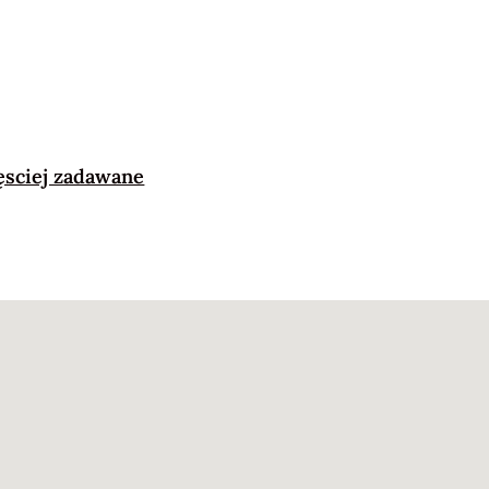
ęsciej zadawane
tetyk Tuszyn