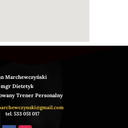
an Marchewczyński
mgr Dietetyk
owany Trener Personalny
marchewczynski@gmail.com
tel. 533 051 017