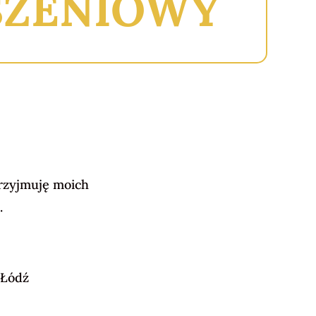
SZENIOWY
przyjmuję moich
.
 Łódź