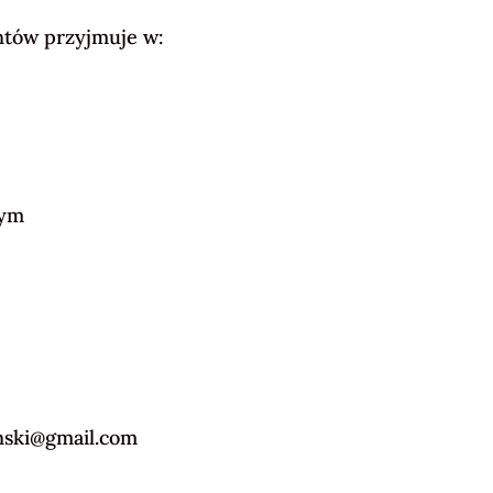
ntów przyjmuje w:
nym
ski@gmail.com