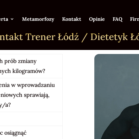
erta
Metamorfozy
Kontakt
Opinie
FAQ
Fir
ntakt Trener Łódź / Dietetyk Ł
h prób zmiany
dnych kilogramów?
enia w wprowadzaniu
niowych sprawiają,
ny/a?
c osiągnąć