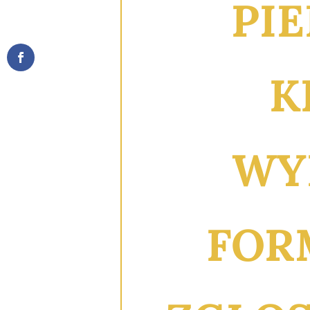
PI
K
WY
FOR