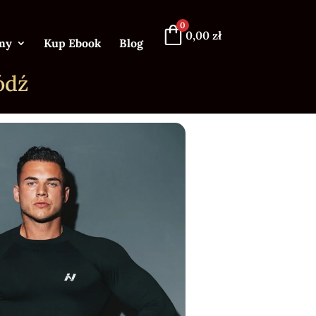
0
0,00
zł
my
Kup Ebook
Blog
ódź