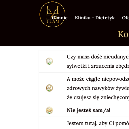
O mnie
Klinika – Dietetyk
Of
Ko
Czy masz dość nieudanyc
sylwetki i zrzucenia zbę
A może ciągłe niepowodz
zdrowych nawyków żywie
że czujesz się zniechęco
Nie jesteś sam/a!
Jestem tutaj, aby Ci pomó