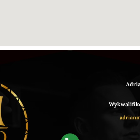
Adri
Wykwalifik
adrian