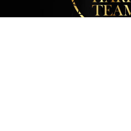
Ostatnie wpisy
Adrian
mgr 
Dlaczego napinanie
mgr 
mięśni po treningu ma
sens?
Masa mięśniowa a
metabolizm
Histamina – a co to
takiego? 🤔 Lista 6 grup
zakazanych produktów
Jak lepiej zacząć dzień – 6
skutecznych porad dla
zdrowia i energii